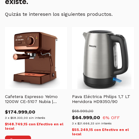
existe.
Quizás te interesen los siguientes productos.
Cafetera Espresso Yelmo
Pava Eléctrica Philips 1,7 LT
1200W CE-5107 Nubia |
Hervidora HD9350/90
Automatica
$174.999,00
$68.999,00
$64.999,00
6
% OFF
3
x
$58.333,00
sin interés
3
x
$21.666,33
sin interés
$148.749,15
con
Efectivo en el
local
$55.249,15
con
Efectivo en el
local