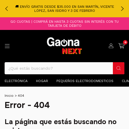
🚚 ENVÍO GRATIS DESDE $35.000 EN SAN MARTÍN, VICENTE
LÓPEZ, SAN ISIDRO Y 3 DE FEBRERO
GO CUOTAS | COMPRÁ EN HASTA 3 CUOTAS SIN INTERÉS CON TU
TARJETA DE DÉBITO
0
ELECTRÓNICA
HOGAR
PEQUEÑOS ELECTRODOMESTICOS
CLI
Inicio
>
404
Error - 404
La página que estás buscando no