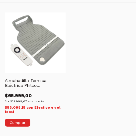
Almohadilla Termica
Eléctrica Philco
WELMTC200PI
$65.999,00
3
x
$21.999,67
sin interés
$56.099,15
con
Efectivo en el
local