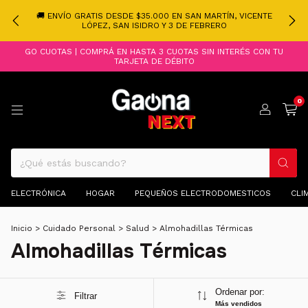
🚚 ENVÍO GRATIS DESDE $35.000 EN SAN MARTÍN, VICENTE
LÓPEZ, SAN ISIDRO Y 3 DE FEBRERO
GO CUOTAS | COMPRÁ EN HASTA 3 CUOTAS SIN INTERÉS CON TU
TARJETA DE DÉBITO
0
ELECTRÓNICA
HOGAR
PEQUEÑOS ELECTRODOMESTICOS
CLI
Inicio
>
Cuidado Personal
>
Salud
>
Almohadillas Térmicas
Almohadillas Térmicas
Ordenar por:
Filtrar
Más vendidos