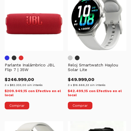
Parlante Inalámbrico JBL
Reloj Smartwatch Haylou
Flip 7 | 35W
Solar Lite
$246.999,00
$49.999,00
3
x
$82.333,00
sin interés
3
x
$16.666,33
sin interés
$209.949,15
con
Efectivo en el
$42.499,15
con
Efectivo en el
local
local
Comprar
Comprar