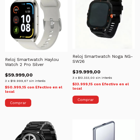
Reloj Smartwatch Noga NG-
Reloj Smartwatch Haylou
SW26
Watch 2 Pro Silver
$39.999,00
$59.999,00
3
x
$13.333,00
sin interés
3
x
$19.999,67
sin interés
$33.999,15
con
Efectivo en el
$50.999,15
con
Efectivo en el
local
local