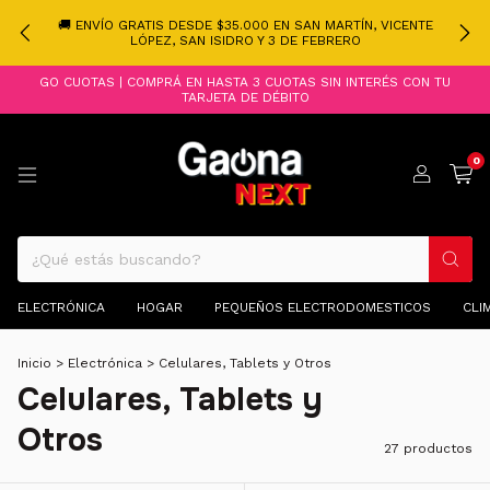
🚚 ENVÍO GRATIS DESDE $35.000 EN SAN MARTÍN, VICENTE
LÓPEZ, SAN ISIDRO Y 3 DE FEBRERO
GO CUOTAS | COMPRÁ EN HASTA 3 CUOTAS SIN INTERÉS CON TU
TARJETA DE DÉBITO
0
ELECTRÓNICA
HOGAR
PEQUEÑOS ELECTRODOMESTICOS
CLI
Inicio
>
Electrónica
>
Celulares, Tablets y Otros
Celulares, Tablets y
Otros
27 productos