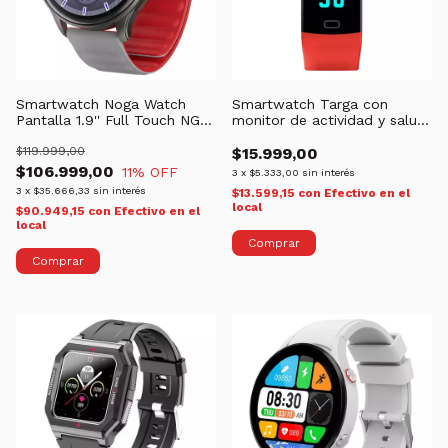
Smartwatch Noga Watch
Smartwatch Targa con
Pantalla 1.9'' Full Touch NG-
monitor de actividad y salud
SW19
TG-BAND4 FITNESS
$119.999,00
$15.999,00
$106.999,00
11
% OFF
3
x
$5.333,00
sin interés
3
x
$35.666,33
sin interés
$13.599,15
con
Efectivo en el
local
$90.949,15
con
Efectivo en el
local