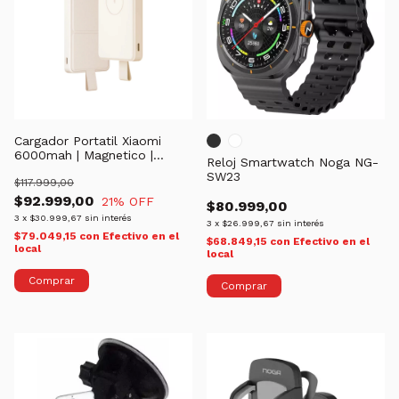
Cargador Portatil Xiaomi
6000mah | Magnetico |
Reloj Smartwatch Noga NG-
c/Soporte de mesa
SW23
$117.999,00
$92.999,00
21
% OFF
$80.999,00
3
x
$30.999,67
sin interés
3
x
$26.999,67
sin interés
$79.049,15
con
Efectivo en el
$68.849,15
con
Efectivo en el
local
local
Comprar