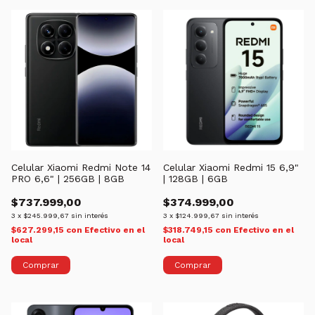
Celular Xiaomi Redmi Note 14
Celular Xiaomi Redmi 15 6,9"
PRO 6,6" | 256GB | 8GB
| 128GB | 6GB
$737.999,00
$374.999,00
3
x
$245.999,67
sin interés
3
x
$124.999,67
sin interés
$627.299,15
con
Efectivo en el
$318.749,15
con
Efectivo en el
local
local