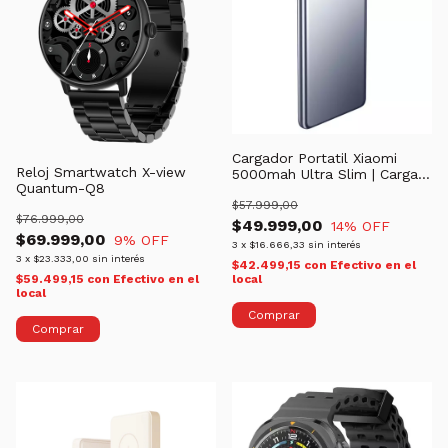
Cargador Portatil Xiaomi
Reloj Smartwatch X-view
5000mah Ultra Slim | Carga
Quantum-Q8
rapida
$57.999,00
$76.999,00
$49.999,00
14
% OFF
$69.999,00
9
% OFF
3
x
$16.666,33
sin interés
3
x
$23.333,00
sin interés
$42.499,15
con
Efectivo en el
local
$59.499,15
con
Efectivo en el
local