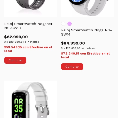
Reloj Smartwatch Noganet
NG-SW10
Reloj Smartwatch Noga NG-
SW14
$62.999,00
3
x
$20.999,67
sin interés
$84.999,00
$53.549,15
con
Efectivo en el
3
x
$28.333,00
sin interés
local
$72.249,15
con
Efectivo en el
local
Comprar