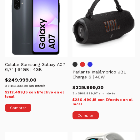
Celular Samsung Galaxy A07
6,7" | 64GB | 4GB
Parlante Inalámbrico JBL
Charge 6 | 40W
$249.999,00
3
x
$83.333,00
sin interés
$329.999,00
$212.499,15
con
Efectivo en el
3
x
$109.999,67
sin interés
local
$280.499,15
con
Efectivo en el
local
Comprar
Comprar