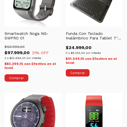
Smartwatch Noga NG-
Funda Con Teclado
SWPRO 01
Inalámbrico Para Tablet 7''
Noga NKB-BT7
$123.999,00
$24.999,00
$97.999,00
21
% OFF
3
x
$8.333,00
sin interés
3
x
$32.666,33
sin interés
$21.249,15
con
Efectivo en el
local
$83.299,15
con
Efectivo en el
local