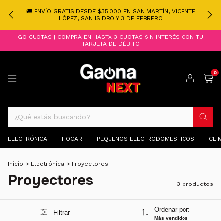
🚚 ENVÍO GRATIS DESDE $35.000 EN SAN MARTÍN, VICENTE
LÓPEZ, SAN ISIDRO Y 3 DE FEBRERO
GO CUOTAS | COMPRÁ EN HASTA 3 CUOTAS SIN INTERÉS CON TU
TARJETA DE DÉBITO
0
ELECTRÓNICA
HOGAR
PEQUEÑOS ELECTRODOMESTICOS
CLI
Inicio
>
Electrónica
>
Proyectores
Proyectores
3 productos
Ordenar por:
Filtrar
Más vendidos