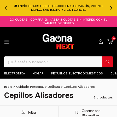
🚚 ENVÍO GRATIS DESDE $35.000 EN SAN MARTÍN, VICENTE
LÓPEZ, SAN ISIDRO Y 3 DE FEBRERO
GO CUOTAS | COMPRÁ EN HASTA 3 CUOTAS SIN INTERÉS CON TU
TARJETA DE DÉBITO
0
ELECTRÓNICA
HOGAR
PEQUEÑOS ELECTRODOMESTICOS
CLI
Inicio
>
Cuidado Personal
>
Belleza
>
Cepillos Alisadores
Cepillos Alisadores
5 productos
Ordenar por:
Filtrar
Más vendidos