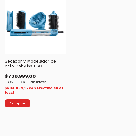
Secador y Modelador de
pelo Babyliss PRO
Styleswitch 5 EN 1 | 230°C
$709.999,00
3
x
$236.666,33
sin interés
$603.499,15
con
Efectivo en el
local