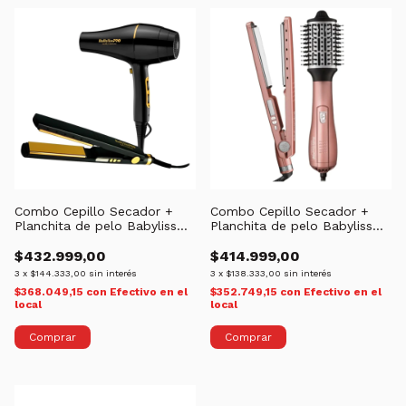
Combo Cepillo Secador +
Combo Cepillo Secador +
Planchita de pelo Babyliss
Planchita de pelo Babyliss
PRO | Rose Gold - (copia)
PRO | Rose Gold
$432.999,00
$414.999,00
3
x
$144.333,00
sin interés
3
x
$138.333,00
sin interés
$368.049,15
con
Efectivo en el
$352.749,15
con
Efectivo en el
local
local