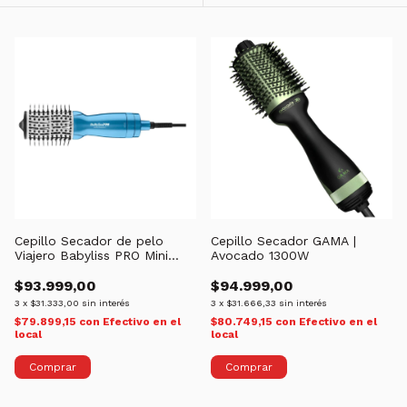
Cepillo Secador de pelo
Cepillo Secador GAMA |
Viajero Babyliss PRO Mini
Avocado 1300W
Nano Titanium | 110°C
$93.999,00
$94.999,00
3
x
$31.333,00
sin interés
3
x
$31.666,33
sin interés
$79.899,15
con
Efectivo en el
$80.749,15
con
Efectivo en el
local
local