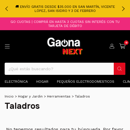
🚚 ENVÍO GRATIS DESDE $35.000 EN SAN MARTÍN, VICENTE
LÓPEZ, SAN ISIDRO Y 3 DE FEBRERO
GO CUOTAS | COMPRÁ EN HASTA 3 CUOTAS SIN INTERÉS CON TU
TARJETA DE DÉBITO
0
ELECTRÓNICA
HOGAR
PEQUEÑOS ELECTRODOMESTICOS
CLI
Inicio
>
Hogar y Jardin
>
Herramientas
>
Taladros
Taladros
No tenemos resultados para tu búsqueda. Por favor,