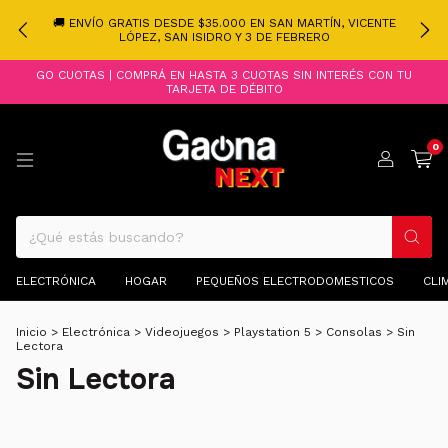
🚚 ENVÍO GRATIS DESDE $35.000 EN SAN MARTÍN, VICENTE
LÓPEZ, SAN ISIDRO Y 3 DE FEBRERO
GO CUOTAS | COMPRÁ EN HASTA 3 CUOTAS SIN INTERÉS CON TU
TARJETA DE DÉBITO
0
ELECTRÓNICA
HOGAR
PEQUEÑOS ELECTRODOMESTICOS
CLI
Inicio
>
Electrónica
>
Videojuegos
>
Playstation 5
>
Consolas
>
Sin
Lectora
Sin Lectora