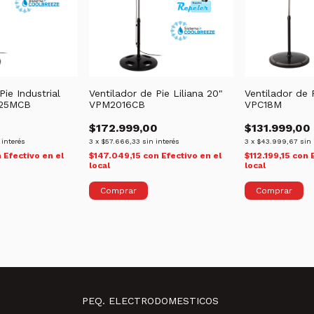
Pie Industrial
Ventilador de Pie Liliana 20"
Ventilador de P
VP25MCB
VPM2016CB
VPC18M
0
$172.999,00
$131.999,00
 interés
3
x
$57.666,33
sin interés
3
x
$43.999,67
sin 
n
Efectivo en el
$147.049,15
con
Efectivo en el
$112.199,15
con
local
local
PEQ. ELECTRODOMESTICOS