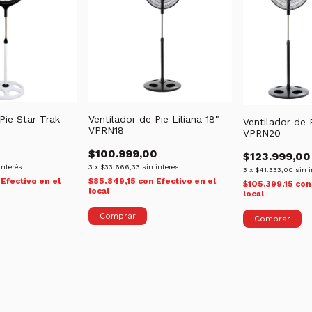
Pie Star Trak
Ventilador de Pie Liliana 18"
Ventilador de P
VPRN18
VPRN20
$100.999,00
$123.999,00
interés
3
x
$33.666,33
sin interés
3
x
$41.333,00
sin 
Efectivo en el
$85.849,15
con
Efectivo en el
$105.399,15
con
local
local