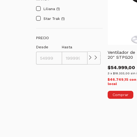
Liliana (1)
Star Trak (1)
PRECIO
Desde
Hasta
Ventilador de 
20" STPG20
$54.999,00
3
x
$18.333,00
sin 
$46.749,15
con
local