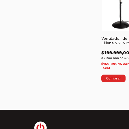
Ventilador de 
Liliana 25" 
$199.999,0
3
x
$66.666,33
sin
$169.999,15
co
local