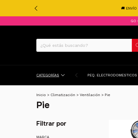
🚚 ENVÍO
GO 
CATEGORÍAS
PEQ. ELECTRODOMESTICOS
Inicio
>
Climatización
>
Ventilación
>
Pie
Pie
Filtrar por
MARCA