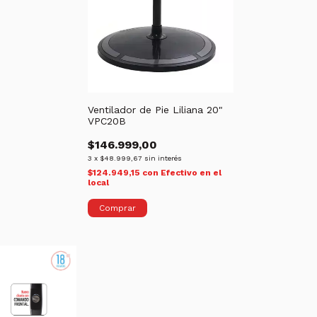
Ventilador de Pie Liliana 20"
VPC20B
$146.999,00
3
x
$48.999,67
sin interés
$124.949,15
con
Efectivo en el
local