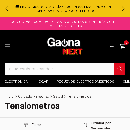
🚚 ENVÍO GRATIS DESDE $35.000 EN SAN MARTÍN, VICENTE
LÓPEZ, SAN ISIDRO Y 3 DE FEBRERO
GO CUOTAS | COMPRÁ EN HASTA 3 CUOTAS SIN INTERÉS CON TU
TARJETA DE DÉBITO
0
ELECTRÓNICA
HOGAR
PEQUEÑOS ELECTRODOMESTICOS
CLI
Inicio
>
Cuidado Personal
>
Salud
>
Tensiometros
Tensiometros
Ordenar por:
Filtrar
Más vendidos