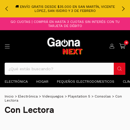
🚚 ENVÍO GRATIS DESDE $35.000 EN SAN MARTÍN, VICENTE
LÓPEZ, SAN ISIDRO Y 3 DE FEBRERO
GO CUOTAS | COMPRÁ EN HASTA 3 CUOTAS SIN INTERÉS CON TU
TARJETA DE DÉBITO
0
ELECTRÓNICA
HOGAR
PEQUEÑOS ELECTRODOMESTICOS
CLI
Inicio
>
Electrónica
>
Videojuegos
>
Playstation 5
>
Consolas
>
Con
Lectora
Con Lectora