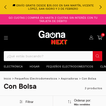
🚚 ENVÍO GRATIS DESDE $35.000 EN SAN MARTÍN, VICENTE
LÓPEZ, SAN ISIDRO Y 3 DE FEBRERO
GO CUOTAS | COMPRÁ EN HASTA 3 CUOTAS SIN INTERÉS CON TU
TARJETA DE DÉBITO
0
ELECTRÓNICA
HOGAR
PEQUEÑOS ELECTRODOMESTICOS
CLI
Inicio
>
Pequeños Electrodomesticos
>
Aspiradoras
>
Con Bolsa
Con Bolsa
3 productos
Ordenar por:
Filtrar
Más vendidos