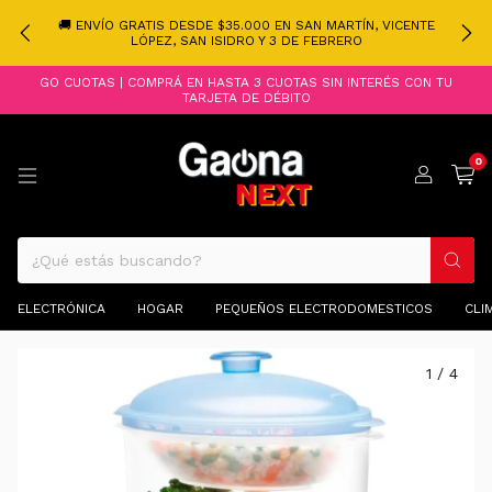
🚚 ENVÍO GRATIS DESDE $35.000 EN SAN MARTÍN, VICENTE
LÓPEZ, SAN ISIDRO Y 3 DE FEBRERO
GO CUOTAS | COMPRÁ EN HASTA 3 CUOTAS SIN INTERÉS CON TU
TARJETA DE DÉBITO
0
ELECTRÓNICA
HOGAR
PEQUEÑOS ELECTRODOMESTICOS
CLI
1
/
4