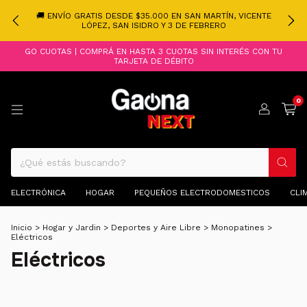
🚚 ENVÍO GRATIS DESDE $35.000 EN SAN MARTÍN, VICENTE
LÓPEZ, SAN ISIDRO Y 3 DE FEBRERO
GO CUOTAS | COMPRÁ EN HASTA 3 CUOTAS SIN INTERÉS CON TU
TARJETA DE DÉBITO
0
ELECTRÓNICA
HOGAR
PEQUEÑOS ELECTRODOMESTICOS
CLI
Inicio
>
Hogar y Jardin
>
Deportes y Aire Libre
>
Monopatines
>
Eléctricos
Eléctricos