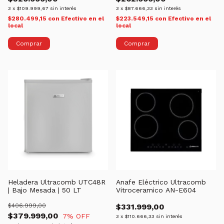
3
x
$109.999,67
sin interés
3
x
$87.666,33
sin interés
$280.499,15
con
Efectivo en el
$223.549,15
con
Efectivo en el
local
local
Heladera Ultracomb UTC48R
Anafe Eléctrico Ultracomb
| Bajo Mesada | 50 LT
Vitroceramico AN-E604
$406.999,00
$331.999,00
$379.999,00
7
% OFF
3
x
$110.666,33
sin interés