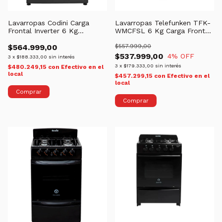
Lavarropas Codini Carga
Lavarropas Telefunken TFK-
Frontal Inverter 6 Kg
WMCFSL 6 Kg Carga Frontal
Ecowash G6010
Inverter
$564.999,00
$557.999,00
$537.999,00
4
% OFF
3
x
$188.333,00
sin interés
3
x
$179.333,00
sin interés
$480.249,15
con
Efectivo en el
local
$457.299,15
con
Efectivo en el
local