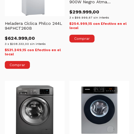
900W Negro Atma
91MATDGB28CNPI
$299.999,00
3
x
$99.999,67
sin interés
Heladera Cíclica Philco 244L
$254.999,15
con
Efectivo en el
94PHCT260B
local
$624.999,00
3
x
$208.333,00
sin interés
$531.249,15
con
Efectivo en el
local