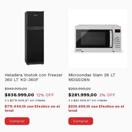
Heladera Vostok con Freezer
Microondas Siam 28 LT
360 LT KD-360F
MDGSI28N
$949.999,00
$289.999,00
$836.999,00
$281.999,00
12
% OFF
3
% OFF
3
x
$278.999,67
sin interés
3
x
$93.999,67
sin interés
$711.449,15
con
Efectivo en el
$239.699,15
con
Efectivo en el
local
local