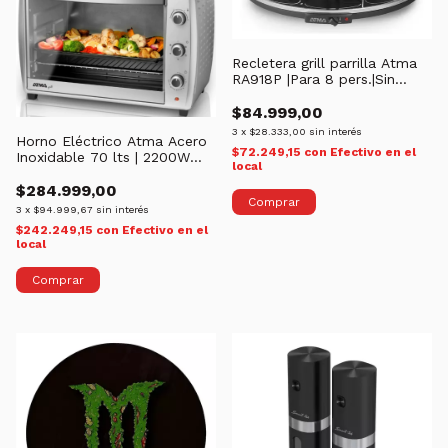
Recletera grill parrilla Atma
RA918P |Para 8 pers.|Sin
tapa.
$84.999,00
3
x
$28.333,00
sin interés
Horno Eléctrico Atma Acero
$72.249,15
con
Efectivo en el
Inoxidable 70 lts | 2200W
local
HG7022P
$284.999,00
3
x
$94.999,67
sin interés
$242.249,15
con
Efectivo en el
local