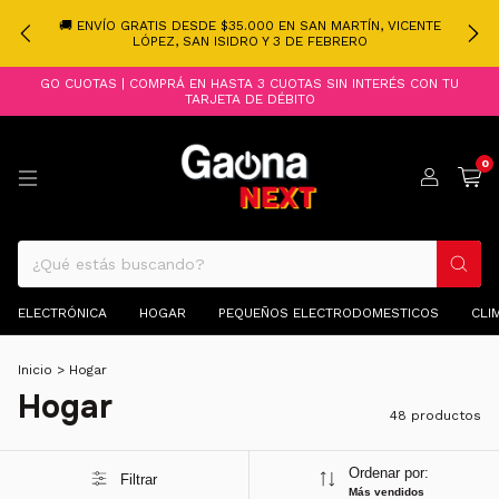
🚚 ENVÍO GRATIS DESDE $35.000 EN SAN MARTÍN, VICENTE
LÓPEZ, SAN ISIDRO Y 3 DE FEBRERO
GO CUOTAS | COMPRÁ EN HASTA 3 CUOTAS SIN INTERÉS CON TU
TARJETA DE DÉBITO
0
ELECTRÓNICA
HOGAR
PEQUEÑOS ELECTRODOMESTICOS
CLI
Inicio
>
Hogar
Hogar
48 productos
Ordenar por:
Filtrar
Más vendidos