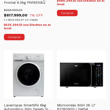
$480.249,15
con
Efectivo en el
Frontal 6.5kg Phlf6510b2
local
$664.999,00
$617.999,00
7
% OFF
3
x
$205.999,67
sin interés
$525.299,15
con
Efectivo en el
local
Lavarropas Smartlife 6kg
Microondas BGH 28 LT
Automático Slim Design SL-
B228DN20 | Digital