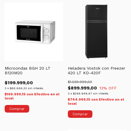
Microondas BGH 20 LT
Heladera Vostok con Freezer
B120M20
420 LT KD-420F
$199.999,00
$1.039.999,00
$899.999,00
13
% OFF
3
x
$66.666,33
sin interés
3
x
$299.999,67
sin interés
$169.999,15
con
Efectivo en el
local
$764.999,15
con
Efectivo en el
local