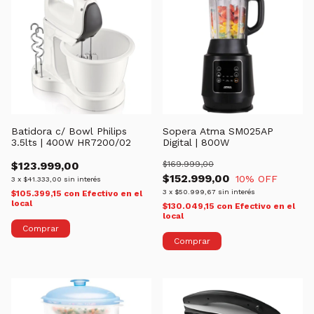
Batidora c/ Bowl Philips
Sopera Atma SM025AP
3.5lts | 400W HR7200/02
Digital | 800W
$123.999,00
$169.999,00
$152.999,00
10
% OFF
3
x
$41.333,00
sin interés
3
x
$50.999,67
sin interés
$105.399,15
con
Efectivo en el
local
$130.049,15
con
Efectivo en el
local