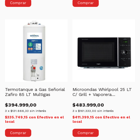
Termotanque a Gas Señorial
Microondas Whirlpool 25 LT
Zafiro 85 LT Multigas
C/ Grill + Vaporera
MCP346SL
$394.999,00
$483.999,00
3
x
$131.666,33
sin interés
3
x
$161.333,00
sin interés
$335.749,15
con
Efectivo en el
$411.399,15
con
Efectivo en el
local
local