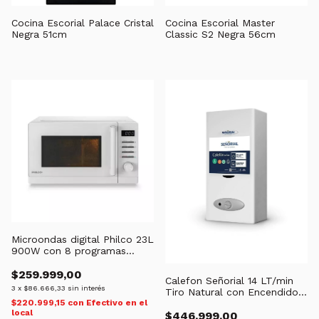
Cocina Escorial Palace Cristal
Cocina Escorial Master
Negra 51cm
Classic S2 Negra 56cm
Microondas digital Philco 23L
900W con 8 programas
MPHDW23UAP
$259.999,00
Calefon Señorial 14 LT/min
3
x
$86.666,33
sin interés
Tiro Natural con Encendido
$220.999,15
con
Efectivo en el
Automatico
local
$446.999,00