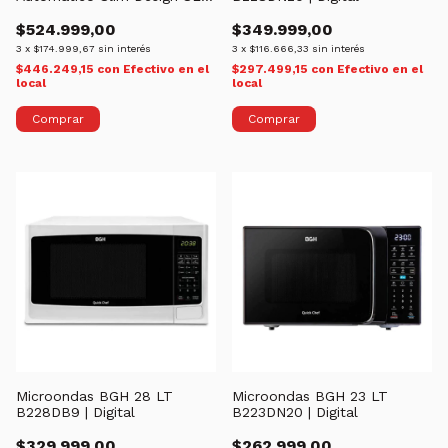
WMU061000W
$524.999,00
$349.999,00
3
x
$174.999,67
sin interés
3
x
$116.666,33
sin interés
$446.249,15
con
Efectivo en el
$297.499,15
con
Efectivo en el
local
local
Microondas BGH 28 LT
Microondas BGH 23 LT
B228DB9 | Digital
B223DN20 | Digital
$329.999,00
$262.999,00