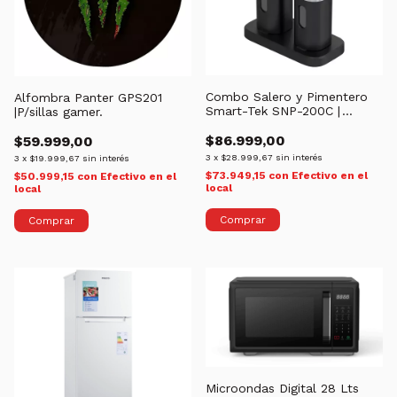
Combo Salero y Pimentero
Alfombra Panter GPS201
Smart-Tek SNP-200C |
|P/sillas gamer.
Molinillo Electrico |
Recargable USB
$86.999,00
$59.999,00
3
x
$28.999,67
sin interés
3
x
$19.999,67
sin interés
$73.949,15
con
Efectivo en el
$50.999,15
con
Efectivo en el
local
local
Microondas Digital 28 Lts