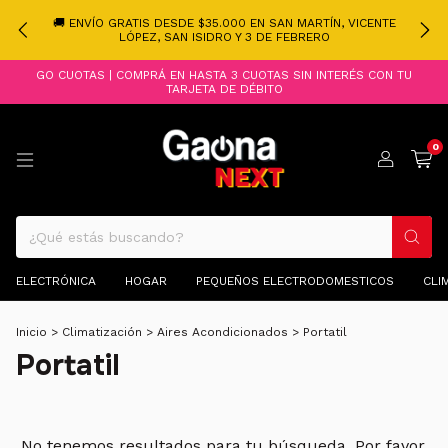
🚚 ENVÍO GRATIS DESDE $35.000 EN SAN MARTÍN, VICENTE
LÓPEZ, SAN ISIDRO Y 3 DE FEBRERO
GO CUOTAS | COMPRÁ EN HASTA 3 CUOTAS SIN INTERÉS CON TU
TARJETA DE DÉBITO
0
ELECTRÓNICA
HOGAR
PEQUEÑOS ELECTRODOMESTICOS
CLI
Inicio
>
Climatización
>
Aires Acondicionados
>
Portatil
Portatil
No tenemos resultados para tu búsqueda. Por favor,