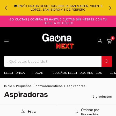
🚚 ENVÍO GRATIS DESDE $35.000 EN SAN MARTÍN, VICENTE
LÓPEZ, SAN ISIDRO Y 3 DE FEBRERO
GO CUOTAS | COMPRÁ EN HASTA 3 CUOTAS SIN INTERÉS CON TU
TARJETA DE DÉBITO
0
ELECTRÓNICA
HOGAR
PEQUEÑOS ELECTRODOMESTICOS
CLI
Inicio
>
Pequeños Electrodomesticos
>
Aspiradoras
Aspiradoras
9 productos
Ordenar por:
Filtrar
Más vendidos