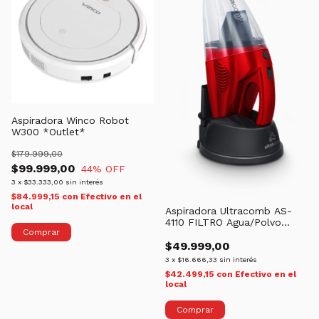
Aspiradora Winco Robot
W300 *Outlet*
$179.999,00
$99.999,00
44
% OFF
3
x
$33.333,00
sin interés
$84.999,15
con
Efectivo en el
local
Aspiradora Ultracomb AS-
4110 FILTRO Agua/Polvo
Inalámbrica
$49.999,00
3
x
$16.666,33
sin interés
$42.499,15
con
Efectivo en el
local