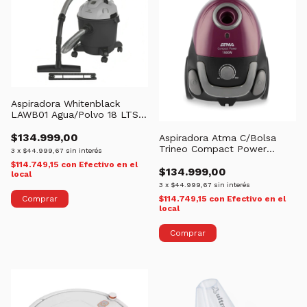
Aspiradora Whitenblack
LAWB01 Agua/Polvo 18 LTS
FILTRO
$134.999,00
Aspiradora Atma C/Bolsa
Trineo Compact Power
3
x
$44.999,67
sin interés
AS8933
$114.749,15
con
Efectivo en el
$134.999,00
local
3
x
$44.999,67
sin interés
$114.749,15
con
Efectivo en el
local