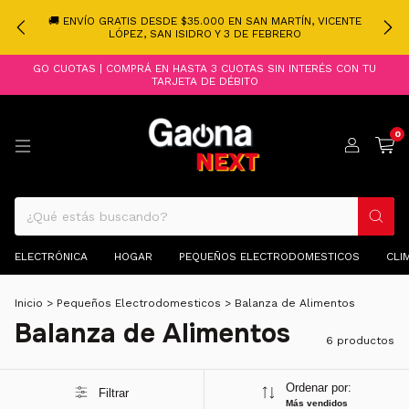
🚚 ENVÍO GRATIS DESDE $35.000 EN SAN MARTÍN, VICENTE
LÓPEZ, SAN ISIDRO Y 3 DE FEBRERO
GO CUOTAS | COMPRÁ EN HASTA 3 CUOTAS SIN INTERÉS CON TU
TARJETA DE DÉBITO
0
ELECTRÓNICA
HOGAR
PEQUEÑOS ELECTRODOMESTICOS
CLI
Inicio
>
Pequeños Electrodomesticos
>
Balanza de Alimentos
Balanza de Alimentos
6 productos
Ordenar por:
Filtrar
Más vendidos