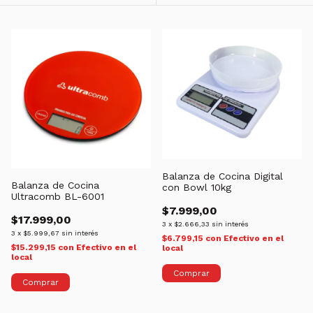
Balanza de Cocina Digital
Balanza de Cocina
con Bowl 10kg
Ultracomb BL-6001
$7.999,00
$17.999,00
3
x
$2.666,33
sin interés
3
x
$5.999,67
sin interés
$6.799,15
con
Efectivo en el
$15.299,15
con
Efectivo en el
local
local