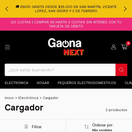
🚚 ENVÍO GRATIS DESDE $35.000 EN SAN MARTÍN, VICENTE
LÓPEZ, SAN ISIDRO Y 3 DE FEBRERO
GO CUOTAS | COMPRÁ EN HASTA 3 CUOTAS SIN INTERÉS CON TU
TARJETA DE DÉBITO
0
ELECTRÓNICA
HOGAR
PEQUEÑOS ELECTRODOMESTICOS
CLI
Inicio
>
Electrónica
>
Cargador
Cargador
2 productos
Ordenar por:
Filtrar
Más vendidos