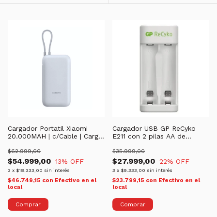
Cargador Portatil Xiaomi
Cargador USB GP ReCyko
20.000MAH | c/Cable | Carga
E211 con 2 pilas AA de
rapida
1000mAh y 2 pilas AAA de
$62.999,00
650mAh
$35.999,00
$54.999,00
$27.999,00
13
% OFF
22
% OFF
3
x
$18.333,00
sin interés
3
x
$9.333,00
sin interés
$46.749,15
con
Efectivo en el
$23.799,15
con
Efectivo en el
local
local