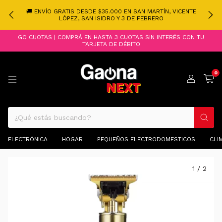
🚚 ENVÍO GRATIS DESDE $35.000 EN SAN MARTÍN, VICENTE
LÓPEZ, SAN ISIDRO Y 3 DE FEBRERO
GO CUOTAS | COMPRÁ EN HASTA 3 CUOTAS SIN INTERÉS CON TU
TARJETA DE DÉBITO
0
ELECTRÓNICA
HOGAR
PEQUEÑOS ELECTRODOMESTICOS
CLI
1
/
2