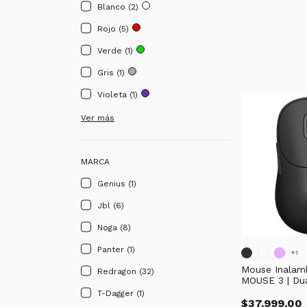
Blanco (2)
Rojo (5)
Verde (1)
Gris (1)
Violeta (1)
Ver más
MARCA
Genius (1)
Jbl (6)
Noga (8)
Panter (1)
+1
Mouse Inalamb
Redragon (32)
MOUSE 3 | Du
Bluetooth | Mu
T-Dagger (1)
$37.999,00