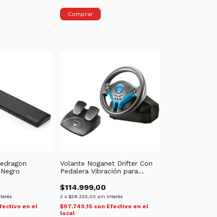
Redragon
Volante Noganet Drifter Con
 Negro
Pedalera Vibración para
PC/PS3/PS4/XBOX - (copia)
$114.999,00
nterés
3
x
$38.333,00
sin interés
fectivo en el
$97.749,15
con
Efectivo en el
local