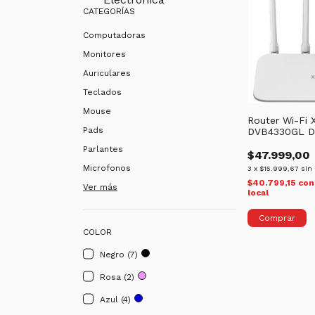
CATEGORÍAS
Computadoras
Monitores
Auriculares
Teclados
Mouse
Router Wi-Fi 
Pads
DVB4330GL D
AC1200 5 GH
Parlantes
$47.999,00
Microfonos
3
x
$15.999,67
sin 
$40.799,15
con
Ver más
local
COLOR
Negro (7)
Rosa (2)
Azul (4)