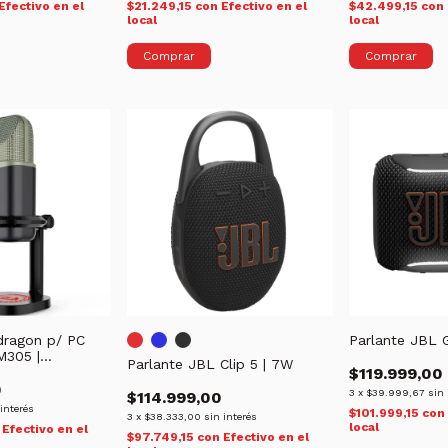
Efectivo en el
$21.249,15
con
Efectivo en el
$42.499,15
con
local
local
dragon p/ PC
Parlante JBL 
305 |
Parlante JBL Clip 5 | 7W
mnidireccional
$119.999,00
0
3
x
$39.999,67
sin 
$114.999,00
 interés
$101.999,15
con
3
x
$38.333,00
sin interés
local
Efectivo en el
$97.749,15
con
Efectivo en el