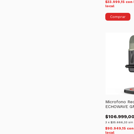
$33.999,15
con
local
Microfono Re
ECHOWAVE GM
Condenser | O
$106.999,0
3
x
$35.666,33
sin
$90.949,15
con
local