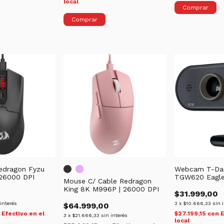
local
Comprar
edragon Fyzu
Webcam T-Dag
 26000 DPI
TGW620 Eagle
Mouse C/ Cable Redragon
King 8K M996P | 26000 DPI
$31.999,00
 interés
3
x
$10.666,33
sin 
$64.999,00
n
Efectivo en el
$27.199,15
con
E
3
x
$21.666,33
sin interés
local