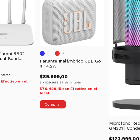
Xiaomi RB02
+1
ual Band
Parlante Inalámbrico JBL Go
z 867 Mbps
4 | 4.2W
interés
$89.999,00
Efectivo en el
3
x
$29.999,67
sin interés
$76.499,15
con
Efectivo en el
local
Comprar
Microfono Re
GM301 | Conden
Gamer RGB | 
$123.999,00