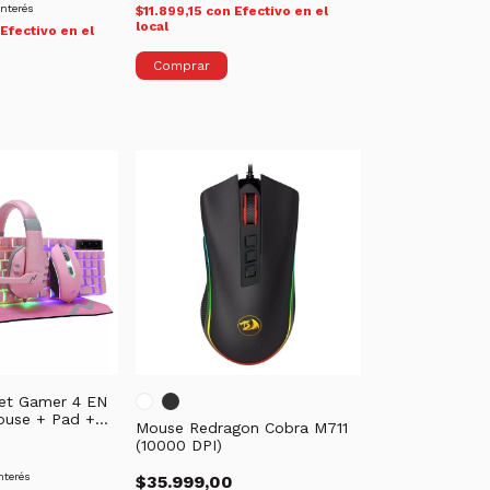
interés
$11.899,15
con
Efectivo en el
local
Efectivo en el
t Gamer 4 EN
ouse + Pad +
Mouse Redragon Cobra M711
B-411
(10000 DPI)
nterés
$35.999,00