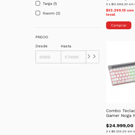
Targa (1)
3
x
$12.666,33
sin 
$32.299,15
con
Xiaomi (3)
local
Comprar
PRECIO
Desde
Hasta
Combo Tecla
Gamer Noga 
$24.999,00
3
x
$8.333,00
sin i