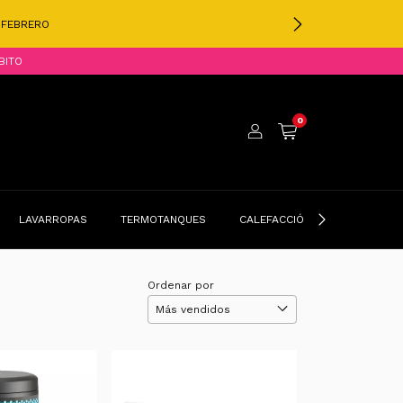
E FEBRERO
BITO
0
LAVARROPAS
TERMOTANQUES
CALEFACCIÓN
BELLEZA Y
Ordenar por