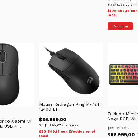
3
x
$41.333,00
sin 
$105.399,15
con
local
Mouse Redragon King M-724 |
12400 DPI
Teclado Mecá
Noga RGB Whi
$35.999,00
rico Xiaomi MI
al USB +
3
x
$11.999,67
sin interés
$69.999,00
ltidispositivo
$30.599,15
con
Efectivo en el
$56.999,00
local