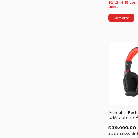
$21.249,15
con
local
Auricular Red
c/Microfono 
$39.999,00
3
x
$13.333,00
sin 