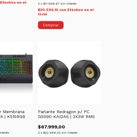
Efectivo en el
3
x
$11.999,67
sin interés
$30.599,15
con
Efectivo en el
local
Comprar
r Membrana
Parlante Redragon p/ PC
A | K515RGB
GS590 KAIDAS | 2X3W RMS
$67.999,00
interés
3
x
$22.666,33
sin interés