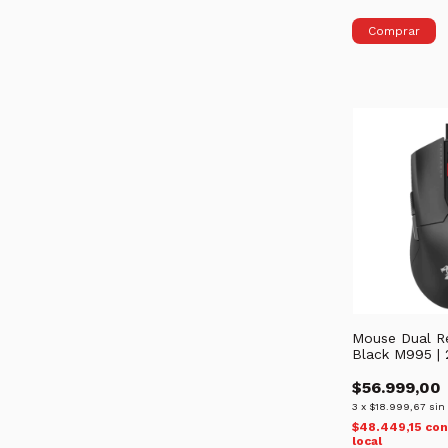
Mouse Dual R
Black M995 |
$56.999,00
3
x
$18.999,67
sin
$48.449,15
co
local