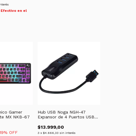
interés
Efectivo en el
nico Gamer
Hub USB Noga NGH-47
te MX NKB-67
Expansor de 4 Puertos USB
3.0 Alta Velocidad
$13.999,00
19
% OFF
3
x
$4.666,33
sin interés