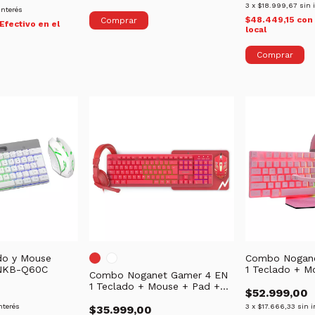
3
x
$18.999,67
sin 
interés
$48.449,15
con
Efectivo en el
local
do y Mouse
Combo Nogane
NKB-Q60C
1 Teclado + M
Combo Noganet Gamer 4 EN
Auriculares NK
1 Teclado + Mouse + Pad +
$52.999,00
Auriculares NKB-413R
nterés
3
x
$17.666,33
sin i
$35.999,00