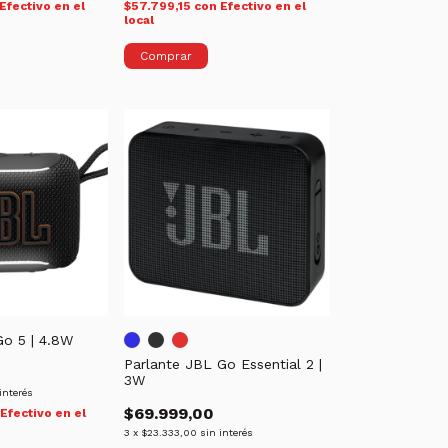
Efectivo en el
$57.799,15
con
Efectivo en el
local
Go 5 | 4.8W
Parlante JBL Go Essential 2 |
3W
interés
$69.999,00
Efectivo en el
3
x
$23.333,00
sin interés