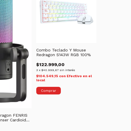
Combo Teclado Y Mouse
Redragon S143W RGB 100%
$122.999,00
3
x
$40.999,67
sin interés
$104.549,15
con
Efectivo en el
local
dragon FENRIS
ser Cardioide |
USB