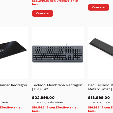
$55.249,15
con
Efectivo en el
local
Comprar
Gamer Redragon
Teclado Membrana Redragon
Pad Teclado 
| BK7092
Meteor Wrist |
$22.999,00
$18.999,00
interés
3
x
$7.666,33
sin interés
3
x
$6.333,00
sin i
Efectivo en el
$19.549,15
con
Efectivo en el
$16.149,15
con
E
local
local