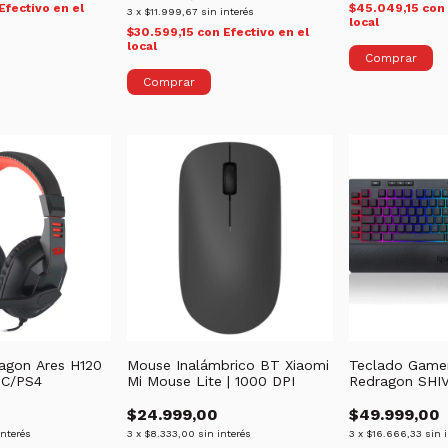
Efectivo en el
$45.049,15
con
3
x
$11.999,67
sin interés
local
$30.599,15
con
Efectivo en el
local
Comprar
ragon Ares H120
Mouse Inalámbrico BT Xiaomi
Teclado Game
PC/PS4
Mi Mouse Lite | 1000 DPI
Redragon SHIV
$24.999,00
$49.999,00
interés
3
x
$8.333,00
sin interés
3
x
$16.666,33
sin 