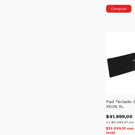
Pad Teclado 
XEON XL
$41.999,00
3
x
$13.999,67
sin 
$35.699,15
con
local