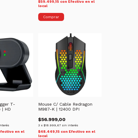
$59.499,15
con
Efectivo en el
local
Comprar
ger T-
Mouse C/ Cable Redragon
 | HD
M987-K | 12400 DPI
$56.999,00
interés
3
x
$18.999,67
sin interés
fectivo en el
$48.449,15
con
Efectivo en el
local